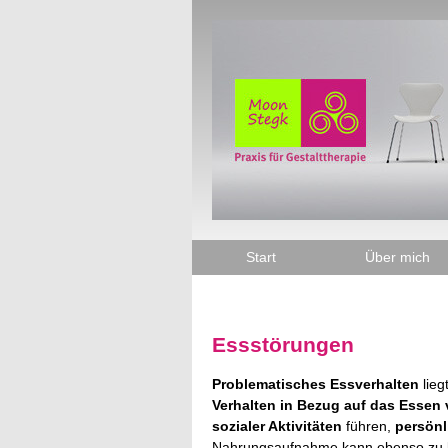
Direkt
zum
Inhalt
Start
Über mich
Essstörungen
Problematisches Essverhalten
lieg
Verhalten in Bezug auf das Essen 
sozialer Aktivitäten
führen,
persönl
Nahrungsaufnahme kann ebenso zu kö