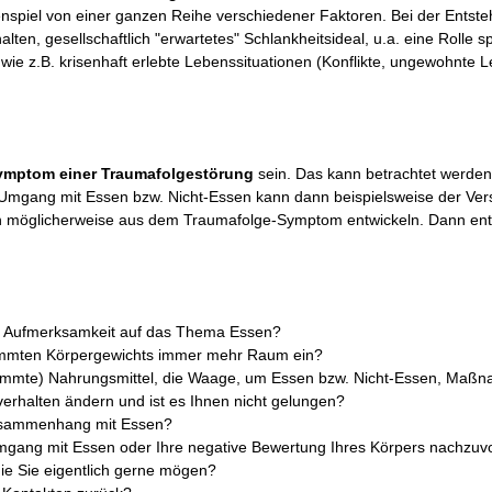
piel von einer ganzen Reihe verschiedener Faktoren. Bei der Entst
lten, gesellschaftlich "erwartetes" Schlankheitsideal, u.a. eine Rolle sp
e z.B. krisenhaft erlebte Lebenssituationen (Konflikte, ungewohnte 
ymptom einer Traumafolgestörung
sein. Das kann betrachtet werden a
Umgang mit Essen bzw. Nicht-Essen kann dann beispielsweise der Versu
ch möglicherweise aus dem Traumafolge-Symptom entwickeln. Dann ents
 Aufmerksamkeit auf das Thema Essen?
immten Körpergewichts immer mehr Raum ein?
immte) Nahrungsmittel, die Waage, um Essen bzw. Nicht-Essen, Maß
verhalten ändern und ist es Ihnen nicht gelungen?
usammenhang mit Essen?
Umgang mit Essen oder Ihre negative Bewertung Ihres Körpers nachzuv
die Sie eigentlich gerne mögen?