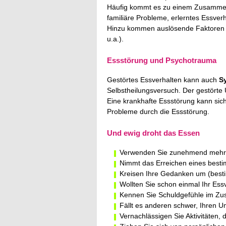
Häufig kommt es zu einem Zusammens
familiäre Probleme, erlerntes Essverha
Hinzu kommen auslösende Faktoren wi
u.a.).
Essstörung und Psychotrauma
Gestörtes Essverhalten kann auch
S
Selbstheilungsversuch. Der gestörte 
Eine krankhafte Essstörung kann si
Probleme durch die Essstörung.
Und ewig droht das Essen
Verwenden Sie zunehmend mehr
Nimmt das Erreichen eines best
Kreisen Ihre Gedanken um (best
Wollten Sie schon einmal Ihr Ess
Kennen Sie Schuldgefühle im Z
Fällt es anderen schwer, Ihren 
Vernachlässigen Sie Aktivitäten, 