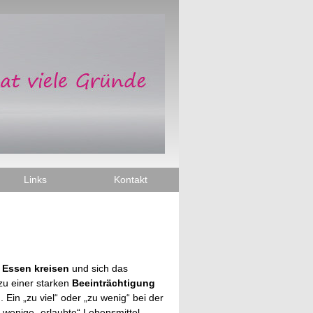
Links
Kontakt
Essen kreisen
und sich das
zu einer
starken
Beeinträchtigung
 Ein „zu viel“ oder „zu wenig“ bei der
wenige „erlaubte“ Lebensmittel.