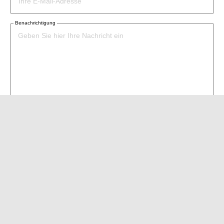
Benachrichtigung
Ja, ich habe die Datenschutzerklärung zur Kenntnis
genommen.
Sie stimmen zu, dass Ihre Angaben und Daten
zweckgebunden zur Beantwortung Ihrer Anfrage elektronisch
erhoben und gespeichert werden. Sie können Ihre
Einwilligung jederzeit für die Zukunft per E-Mail – siehe
Hinweise zum Datenschutz
– widerrufen.